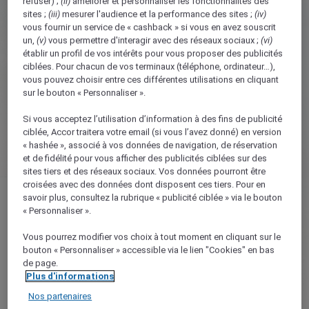
refuser) ;
(ii)
améliorer et personnaliser les fonctionnalités des
sites ;
(iii)
mesurer l'audience et la performance des sites ;
(iv)
Thonon-
vous fournir un service de « cashback » si vous en avez souscrit
les-
Bains
un,
(v)
vous permettre d'interagir avec des réseaux sociaux ;
(vi)
établir un profil de vos intérêts pour vous proposer des publicités
ciblées. Pour chacun de vos terminaux (téléphone, ordinateur…),
vous pouvez choisir entre ces différentes utilisations en cliquant
sur le bouton « Personnaliser ».
Si vous acceptez l’utilisation d’information à des fins de publicité
ciblée, Accor traitera votre email (si vous l’avez donné) en version
« hashée », associé à vos données de navigation, de réservation
et de fidélité pour vous afficher des publicités ciblées sur des
sites tiers et des réseaux sociaux. Vos données pourront être
croisées avec des données dont disposent ces tiers. Pour en
savoir plus, consultez la rubrique « publicité ciblée » via le bouton
« Personnaliser ».
Vous pourrez modifier vos choix à tout moment en cliquant sur le
bouton « Personnaliser » accessible via le lien "Cookies" en bas
de page.
Plus d'informations
Nos partenaires