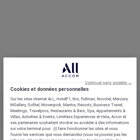
Retour
auvergne-rhone-alpes
ENTRE LACS ET
MONTAGNES
Continuer sans accepter →
Cap sur la Haute-Savoie. Pays de la fondue et du
Cookies et données personnelles
génépi, partez à la découverte d’une gastronomie
Sur les sites internet ALL, HotelF1, Ibis, Pullman, Novotel, Mercure,
gourmande et de paysages à couper le souffle. Un
MGallery, Sofitel, Movenpick, Mantra, Resorts, Business Travel,
Meetings, Travelpros, Restaurants & Bars, Spa, Appartements &
véritable bol d’air frais.
Villas, Activities & Events, Limitless Experiences et Hera,
Accor et
ses partenaires
souhaitent stocker ou accéder à des informations
sur votre terminal pour :
(i)
faire fonctionner les sites et vous
fournir les services que vous demandez (vous ne pouvez pas les